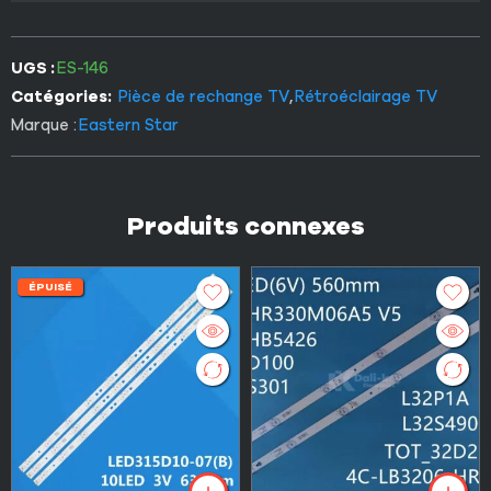
UGS :
ES-146
Catégories:
Pièce de rechange TV
,
Rétroéclairage TV
Marque :
Eastern Star
Produits connexes
ÉPUISÉ