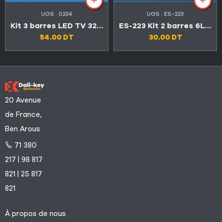
UGS :
0254
UGS :
ES-223
Kit 3 barres LED TV 32″ 10 LED 3V
ES-223 Kit 2 barres 6LED TV TCL 32″ 32D2900
54.00
DT
30.00
DT
20 Avenue
de France,
Ben Arous
71 380
217 | 98 817
821 | 25 817
821
À propos de nous