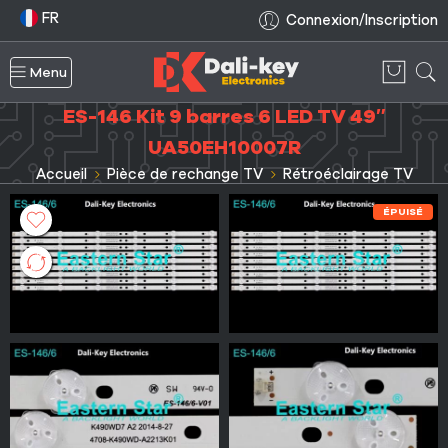
FR
Connexion/Inscription
Menu
ES-146 Kit 9 barres 6 LED TV 49″
UA50EH10007R
Accueil
Pièce de rechange TV
Rétroéclairage TV
ÉPUISÉ