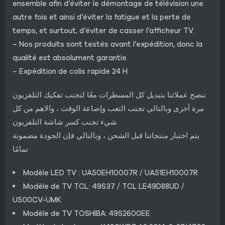
ensemble afin d’éviter le démontage de télévision une
autre fois et ainsi d’éviter la fatigue et la perte de
temps, et surtout, d’éviter de casser l’afficheur TV.
– Nos produits sont testés avant l’expédition, donc la
qualité est absolument garantie.
– Expédition de colis rapide 24 H
ننصح عملائنا بتبديل كل المسطرات معًا لتجنب تفكيك التلفزيون
مرة أخرى وبالتالي تجنب التعب وإضاعة الوقت ، والاهم من كل
شيء تجنب كسر شاشة التلفزيون
يتم اختبار منتجاتنا قبل الشحن ، وبالتالي فإن الجودة مضمونة
تمامًا
Modèle LED TV : UA50EH10007R / UA51EH10007R
Modèle de TV TCL: 49S37 / TCL LE49D88UD /
U500CV-UMK
Modèle de TV TOSHIBA: 49S2600EE