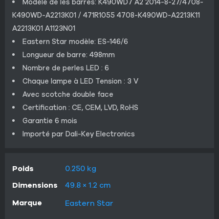
Modèle de les barres: K490WD7 A2 2014-8-27/4708-
K490WD-A2213K01 / 471R1055 4708-K490WD-A2213K11
A2213K01 A1123N01
Eastern Star modèle: ES-146/6
Longueur de barre: 498mm
Nombre de perles LED : 6
Chaque lampe à LED Tension : 3 V
Avec scotche double face
Certification : CE, CEM, LVD, RoHS
Garantie 6 mois
Importé par Dali-Key Electronics
Poids
0.250 kg
Dimensions
49.8 × 1.2 cm
Marque
Eastern Star