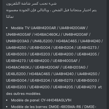
شيء تجنب كسر شاشة التلفزيون
يتم اختبار منتجاتنا قبل الشحن ، وبالتالي فإن الجودة مضمونة
تمامًا
Modèle TV: UA48H4200AR / UA48H4200AW /
UN48H4005AF / HG48AC460KJ / UN48H4200AF /
UN48H203AG / UN48J5200 / HG48AC465 / UA48H4240 /
UA48H4250 / UE48H5004 / UE48H5204 / UE48H5273 /
UE48H5003 / UE48H5203 / UE48H4200 / UE48H4205 /
UE48H4273 / UE48H4200 / UE48H4005AF /
HG48AC460KJ / UE48H4200AF / UE48H203AG /
UE48J5200 / HG48AC465 / UA48H4240 / UA48H4250 /
UE48H5004 / UE48H5204 / UE48H5273 / UE48H5003 /
UE48H5203 / UE48H4200 / UE48H4205 / UE48H4273 et
des autres modèles.
Modèle de panel: CY-HH048AGLV1H
Modèle de les barres: DMGE-480SMA-R6 / DMGE-