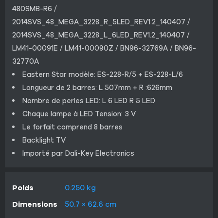
480SMB-R6 /
2014SVS_48_MEGA_3228_R_5LED_REV1.2_140407 /
2014SVS_48_MEGA_3228_L_6LED_REV1.2_140407 /
LM41-00091E / LM41-00090Z / BN96-32769A / BN96-
32770A
Eastern Star modèle: ES-228-R/5 + ES-228-L/6
Longueur de 2 barres: L 507mm + R :626mm
Nombre de perles LED: L 6 LED R 5 LED
Chaque lampe à LED Tension: 3 V
Le forfait comprend 8 barres
Backlight TV
Importé par Dali-Key Electronics
Poids
0.250 kg
Dimensions
50.7 × 62.6 cm