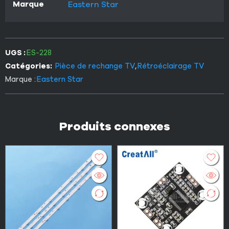
Marque
Eastern Star
UGS :
ES-228
Catégories:
Pièce de rechange TV
,
Rétroéclairage TV
Marque :
Eastern Star
Produits connexes