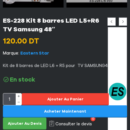
ES-228 Kit 8 barres LED L5+R6
TV Samsung 48″
120.00
DT
Marque:
Eastern Star
Kit
de 8 b
arres
de
LED L6 + R5 pour
TV
SAMSUNG48”
En stock
Ajouter Au Panier
Acheter Maintenant
0
Ajouter Au Devis
Consulter le devis