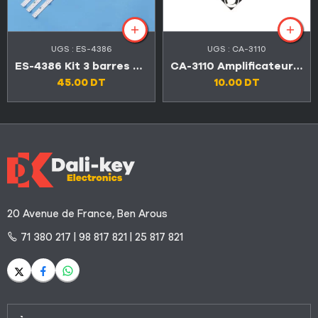
UGS :
ES-4386
UGS :
CA-3110
ES-4386 Kit 3 barres 8 LED 3V TV FALCON 32″ FL-32N67D
CA-3110 Amplificateur carte audio 2×15 W stéréo 8-24 V
45.00
DT
10.00
DT
20 Avenue de France, Ben Arous
71 380 217 | 98 817 821 | 25 817 821