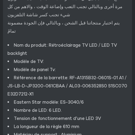
مرة أخرى وبالتالي تجنب التعب وإضاعة الوقت ، والاهم من كل
شيء تجنب كسر شاشة التلفزيون
يتم اختبار منتجاتنا قبل الشحن ، وبالتالي فإن الجودة مضمونة
تمامً
Nom du produit: Rétroéclairage TV LED / LED TV
backlight
Modèle de TV:
Modèle de panel Tv:
Référence de la barrette: RF-A1315B32-0601S-01 A1 /
JS-LB-D-JP3200-061CBAA / AL03-0063528S0 S1SC070
E32D7212-X1
Eastern Star modèle: ES-3040/6
Nombre de LED: 6 LED.
Tension de fonctionnement d’une LED 3V
La longueur de la règle 610 mm
Matériau de support : Aluminium