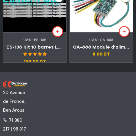
UGS :
ES-136
UGS :
CA-888
ES-136 Kit 10 barres LED TV Samsung 40″ A 6LED + B 3LED
CA-888 Module d’alimentation universel TV LED et LCD
8.00
DT
Note
5.00
150.00
DT
sur 5
20 Avenue
de France,
Ben Arous
71 380
217 | 98 817