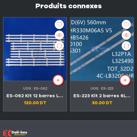
Produits connexes
UGS :
ES-062
UGS :
ES-223
ES-062 Kit 12 barres LED LG 47″ Série LN
ES-223 Kit 2 barres 6LED TV TCL 32″ 32D2900
120.00
DT
30.00
DT