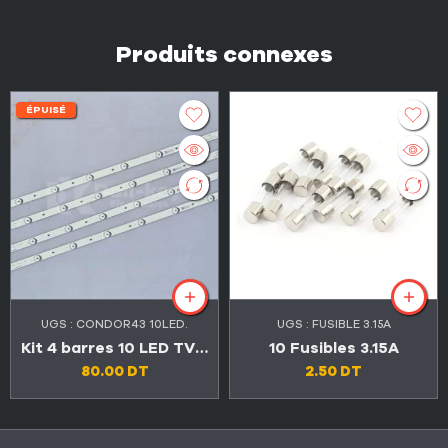
Produits connexes
ÉPUISÉ
UGS :
CONDOR43 10LED.
UGS :
FUSIBLE 3.15A
Kit 4 barres 10 LED TV 43″ 6V
10 Fusibles 3.15A
80.00
DT
2.50
DT