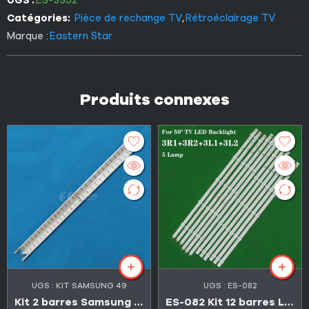
Catégories:
Pièce de rechange TV
,
Rétroéclairage TV
Marque :
Eastern Star
Produits connexes
UGS :
KIT SAMSUNG 49
UGS :
ES-082
Kit 2 barres Samsung 49″ 31 LED 3V V6LF_490SFA_LED31 + V6LF_490SFB_LED31 (Original الاصلي)
ES-082 Kit 12 barres LED LG 50″ Série 50LN et 50LA