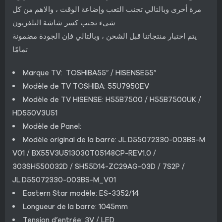
مرة أخرى وبالتالي تجنب التعب وإضاعة الوقت ، والاهم من كل
شيء تجنب كسر شاشة التلفزيون
يتم اختبار منتجاتنا قبل الشحن ، وبالتالي فإن الجودة مضمونة
تمامًا
Marque TV: TOSHIBA55″ / HISENSE55″
Modèle de TV TOSHIBA: 55U7950EV
Modèle de TV HISENSE: H55B7500 / H55B7500UK /
HD550V3U51
Modèle de Panel:
Modèle original de la barre: JL.D55072330-003BS-M
V01 / BX55V3U513030T05148CP-REV1.0 /
303SH550032D / SH55D14-ZC29AG-03D / 7S2P /
JL.D55072330-003BS-M_V01
Eastern Star modèle: ES-3352/14
Longueur de la barre: 1045mm
Tension d’entrée: 3V / LED