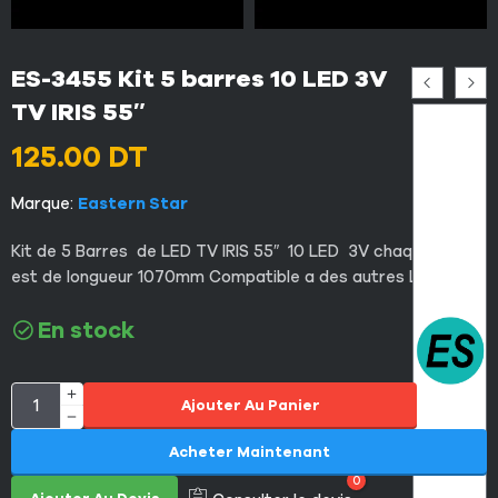
ES-3455 Kit 5 barres 10 LED 3V
TV IRIS 55″
125.00
DT
Marque:
Eastern Star
Kit
de 5
Barres
de
LED
TV
IRIS 55″ 10 LED 3V chaque LED
est de longueur 1070mm Compatible a des autres LED TV
En stock
Ajouter Au Panier
Acheter Maintenant
0