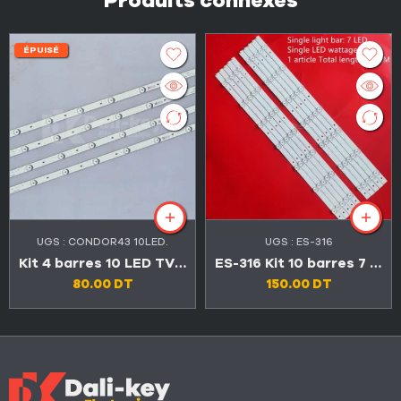
Produits connexes
ÉPUISÉ
UGS :
CONDOR43 10LED.
UGS :
ES-316
Kit 4 barres 10 LED TV 43″ 6V
ES-316 Kit 10 barres 7 LED TV CONDOR 55″ U55A7300
80.00
DT
150.00
DT