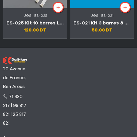
UGS :
ES-025
UGS :
ES-021
ES-025 Kit 10 barres LED TV LG 42″ série LA et LN
ES-021 Kit 3 barres 8 LED TV SONY 32″
120.00
DT
50.00
DT
20 Avenue
de France,
Ben Arous
71 380
217 | 98 817
821 | 25 817
821