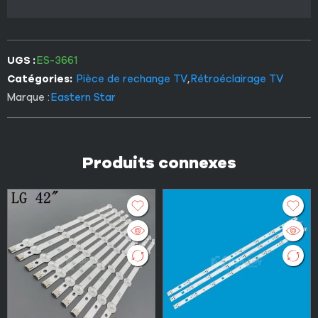
UGS :
ES-3661
Catégories:
Pièce de rechange TV
,
Rétroéclairage TV
Marque :
Eastern Star
Produits connexes