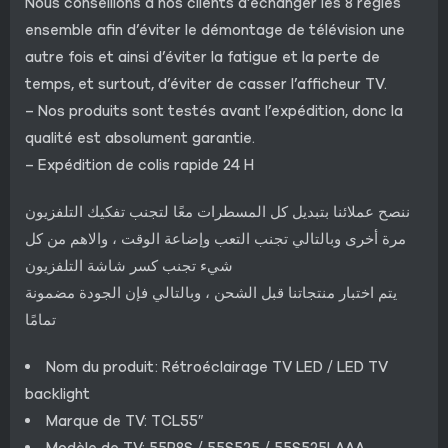
Nous conseillons à nos clients d’échanger les 8 règles
ensemble afin d’éviter le démontage de télévision une
autre fois et ainsi d’éviter la fatigue et la perte de
temps, et surtout, d’éviter de casser l’afficheur TV.
– Nos produits sont testés avant l’expédition, donc la
qualité est absolument garantie.
– Expédition de colis rapide 24 H
ننصح عملائنا بتبديل كل المسطرات معًا لتجنب تفكيك التلفزيون
مرة أخرى وبالتالي تجنب التعب وإضاعة الوقت ، والاهم من كل
شيء تجنب كسر شاشة التلفزيون
يتم اختبار منتجاتنا قبل الشحن ، وبالتالي فإن الجودة مضمونة
تمامًا
Nom du produit: Rétroéclairage TV LED / LED TV
backlight
Marque de TV: TCL55″
Modèle de TV: 55P8S / 55S525 / 55S525LAAA