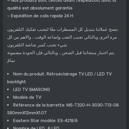
– Nos produits sont testés avant l’expédition, donc la
qualité est absolument garantie.
– Expédition de colis rapide 24 H
ننصح عملائنا بتبديل كل المسطرات معًا لتجنب تفكيك التلفزيون
مرة أخرى وبالتالي تجنب التعب وإضاعة الوقت ، والاهم من كل
شيء تجنب كسر شاشة التلفزيون
يتم اختبار منتجاتنا قبل الشحن ، وبالتالي فإن الجودة مضمونة
تمامً
Nom du produit: Rétroéclairage TV LED / LED TV
backlight
LED TV SMASONG
Modèle de TV:
Référence de la barrette: MS-T320-H-3030-T13-06
580mmX12mmX1.0T
Eastern Star modèle: ES-4218/6
Nombre de LED : 6 LED.