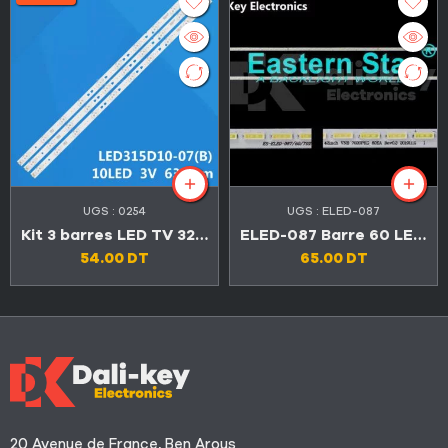
UGS :
0254
UGS :
ELED-087
Kit 3 barres LED TV 32″ 10 LED 3V
ELED-087 Barre 60 LED TV SABA 42″ SB 42LED276
54.00
DT
65.00
DT
20 Avenue de France, Ben Arous