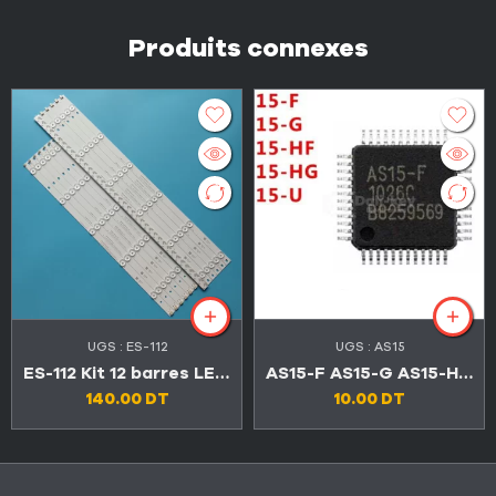
Produits connexes
UGS :
ES-112
UGS :
AS15
ES-112 Kit 12 barres LED TV CONDOR 55″ 5LED+6LED 3V LED55C4500 / LED55C6600
AS15-F AS15-G AS15-HF AS15-HG AS15-U
140.00
DT
10.00
DT