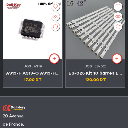
UGS :
AS19
UGS :
ES-025
AS19-F AS19-G AS19-HG AS19-H1G
ES-025 Kit 10 barres LED TV LG 42″ série LA et LN
17.00
DT
120.00
DT
20 Avenue
de France,