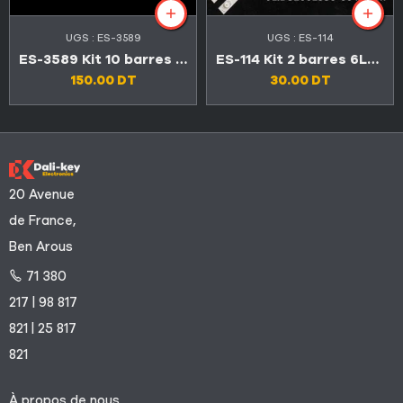
UGS :
ES-3589
UGS :
ES-114
ES-3589 Kit 10 barres 6 LED Maxwell VEGA 50″
ES-114 Kit 2 barres 6LED 3V BIOLUX LED32D1510 / SABA SBL32D1620
150.00
DT
30.00
DT
20 Avenue
de France,
Ben Arous
71 380
217 | 98 817
821 | 25 817
821
À propos de nous