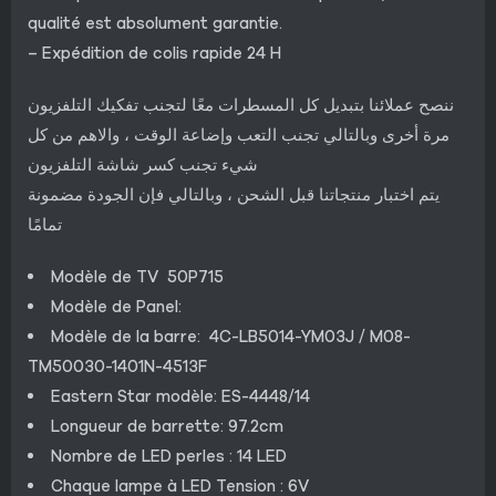
qualité est absolument garantie.
– Expédition de colis rapide 24 H
ننصح عملائنا بتبديل كل المسطرات معًا لتجنب تفكيك التلفزيون
مرة أخرى وبالتالي تجنب التعب وإضاعة الوقت ، والاهم من كل
شيء تجنب كسر شاشة التلفزيون
يتم اختبار منتجاتنا قبل الشحن ، وبالتالي فإن الجودة مضمونة
تمامًا
Modèle de TV 50P715
Modèle de Panel:
Modèle de la barre: 4C-LB5014-YM03J / M08-
TM50030-1401N-4513F
Eastern Star modèle: ES-4448/14
Longueur de barrette: 97.2cm
Nombre de LED perles : 14 LED
Chaque lampe à LED Tension : 6V