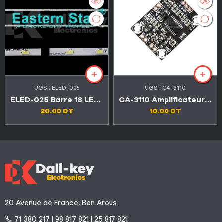
UGS :
ELED-025
UGS :
CA-3110
ELED-025 Barre 18 LED TV CONDOR 24″ (Original الاصلي)
CA-3110 Amplificateur carte audio 2×15 W stéréo 8-24 V
20.00
DT
10.00
DT
20 Avenue de France, Ben Arous
71 380 217 | 98 817 821 | 25 817 821