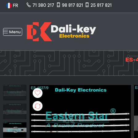
71 380 217
98 817 821
25 817 821
FR
Menu
ES-