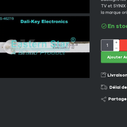
TV et SYINIX 
la marque or
En sto
Ajouter A
Livraiso
Délai de
Partage