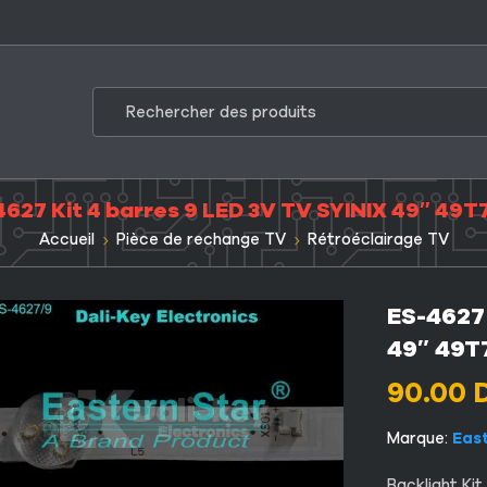
4627 Kit 4 barres 9 LED 3V TV SYINIX 49″ 49T
Accueil
Pièce de rechange TV
Rétroéclairage TV
ES-4627 
49″ 49T
90.00
Marque:
Eas
Backlight Ki