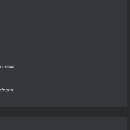
ez nous.
efaçon.