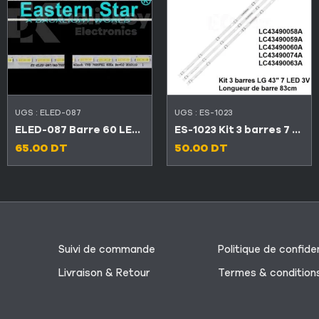
UGS :
ELED-087
UGS :
ES-1023
ELED-087 Barre 60 LED TV SABA 42″ SB 42LED276
ES-1023 Kit 3 barres 7 LED 3V TV LG 43″
65.00
DT
50.00
DT
Suivi de commande
Politique de confiden
Livraison & Retour
Termes & condition