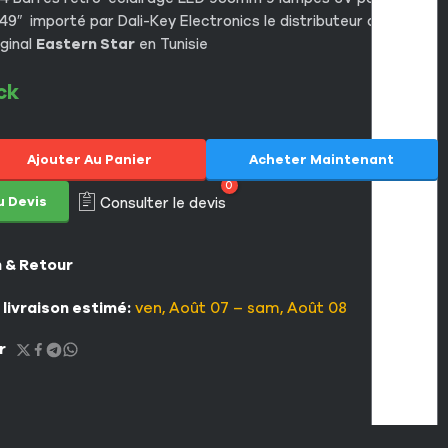
49″ importé par Dali-Key Electronics le distributeur officiel de
iginal
Eastern Star
en Tunisie
ck
Ajouter Au Panier
Acheter Maintenant
0
u Devis
Consulter le devis
n & Retour
 livraison estimé:
ven, Août 07 – sam, Août 08
r