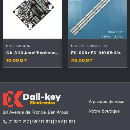
UGS :
CA-3110
UGS :
ES-009+ES-010
CA-3110 Amplificateur carte audio 2×15 W stéréo 8-24 V
ES-009+ ES-010 Kit 3 barres LED TV LG 32″ 6+7+6 Pola
10.00
DT
45.00
DT
À propos de nous
Notre boutique
20 Avenue de France, Ben Arous
71 380 217 | 98 817 821 | 25 817 821