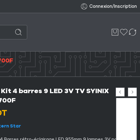
Connexion/Inscription
700F
Kit 4 barres 9 LED 3V TV SYINIX
700F
DT
tern Star
t 4 Barres rétro-éclairage LED 955mm 9 lampes 3V pour LED