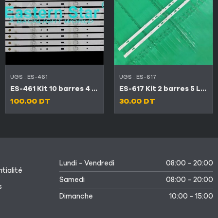
UGS :
ES-461
UGS :
ES-617
ES-461 Kit 10 barres 4 LED TV Maxwell 50″
ES-617 Kit 2 barres 5 LED 6V TV TCL 32″ 32D3000
100.00
DT
30.00
DT
Lundi - Vendredi
08:00 - 20:00
tialité
Samedi
08:00 - 20:00
s
Dimanche
10:00 - 15:00