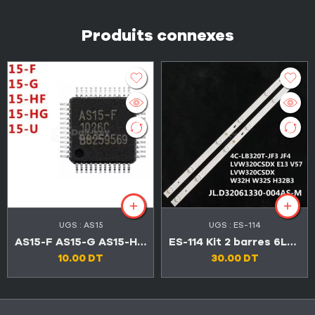
Produits connexes
UGS :
AS15
UGS :
ES-114
AS15-F AS15-G AS15-HF AS15-HG AS15-U
ES-114 Kit 2 barres 6LED 3V BIOLUX LED32D1510 / SABA SBL32D1620
10.00
DT
30.00
DT