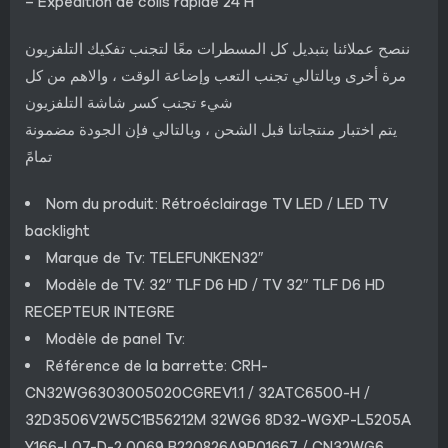
– Expédition de colis rapide 24 H
ننصح عملائنا بتبديل كل المسطرات معًا لتجنب تفكيك التلفزيون
مرة أخرى وبالتالي تجنب التعب وإضاعة الوقت ، والاهم من كل
شيء تجنب كسر شاشة التلفزيون
يتم اختبار منتجاتنا قبل الشحن ، وبالتالي فإن الجودة مضمونة
تمامً
Nom du produit: Rétroéclairage TV LED / LED TV
backlight
Marque de Tv: TELEFUNKEN32″
Modèle de TV: 32″ TLF D6 HD / TV 32″ TLF D6 HD
RECEPTEUR INTEGRE
Modèle de panel Tv:
Référence de la barrette: CRH-
CN32WG6303005020CGREV1.1 / 32ATC6500-H /
32D3506V2W5C1B56212M 32WG6 8D32-WGXP-L5205A
Y166-L07-D-2 0069 B220826A9P01667 / CN32WG6