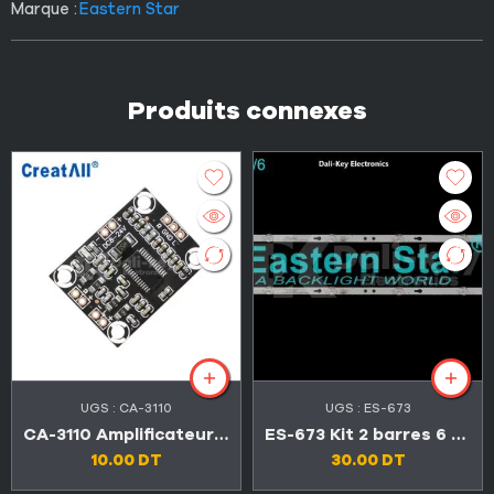
Marque :
Eastern Star
Produits connexes
UGS :
CA-3110
UGS :
ES-673
CA-3110 Amplificateur carte audio 2×15 W stéréo 8-24 V
ES-673 Kit 2 barres 6 LED TV CONDOR 32″ L32T4300
10.00
DT
30.00
DT