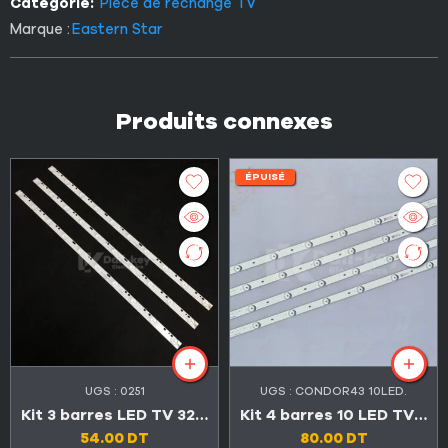
Catégorie:
Pièce de rechange TV
Marque :
Eastern Star
Produits connexes
ÉPUISÉ
UGS :
0251
UGS :
CONDOR43 10LED.
Kit 3 barres LED TV 32″ 10 LED 3V DLED32DH3101005.B
Kit 4 barres 10 LED TV 43″ 6V
54.00
DT
80.00
DT