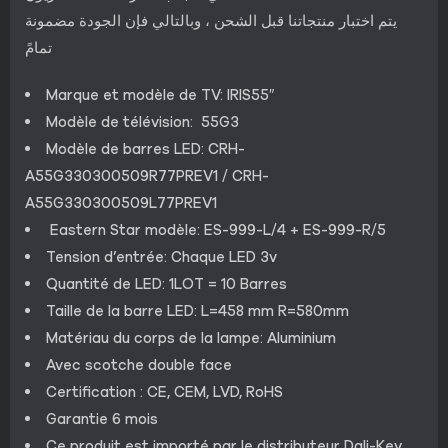
يتم اختبار منتجاتنا قبل الشحن ، وبالتالي فإن الجودة مضمونة
تمامً
Marque et modèle de TV: IRIS55″
Modèle de télévision: 55G3
Modèle de barres LED: CRH-
A55G330300509R77PREV1 / CRH-
A55G330300509L77PREV1
Eastern Star modèle: ES-999-L/4 + ES-999-R/5
Tension d’entrée: Chaque LED 3v
Quantité de LED: 1LOT = 10 Barres
Taille de la barre LED: L=458 mm R=580mm
Matériau du corps de la lampe: Aluminium
Avec scotche double face
Certification : CE, CEM, LVD, RoHS
Garantie 6 mois
Ce produit est importé par le distributeur Dali-Key