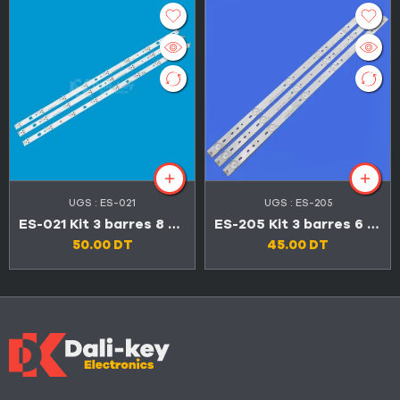
UGS :
ES-021
UGS :
ES-205
ES-021 Kit 3 barres 8 LED TV SONY 32″
ES-205 Kit 3 barres 6 LED 3V TV CONDOR 32″ LED32C4500
50.00
DT
45.00
DT