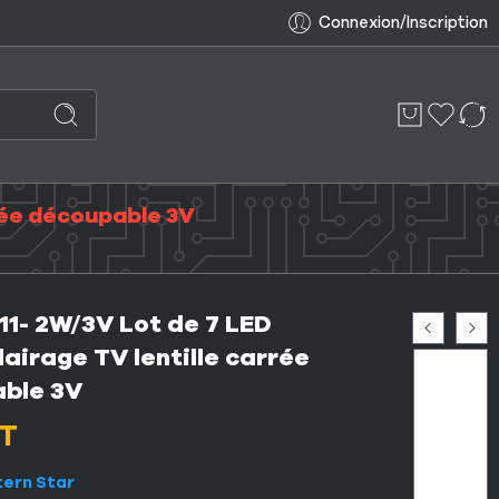
Connexion/Inscription
rée découpable 3V
11- 2W/3V Lot de 7 LED
airage TV lentille carrée
ble 3V
T
tern Star