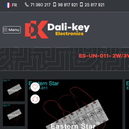
71 380 217
98 817 821
25 817 821
FR
Menu
ES-UN-011- 2W/3V