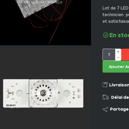
Lot de 7 LED
technicien pu
et satisfaisa
En sto
Ajouter A
Livraiso
Délai de
Partage