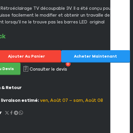
 Rétroéclairage TV découpable 3V. Il a été conçu pour que le
isse facilement le modifier et obtenir un travaille de qualité
nt lorsqu’il ne le trouve pas les barres LED original
ck
Ajouter Au Panier
Acheter Maintenant
0
u Devis
Consulter le devis
n & Retour
 livraison estimé:
ven, Août 07 – sam, Août 08
r