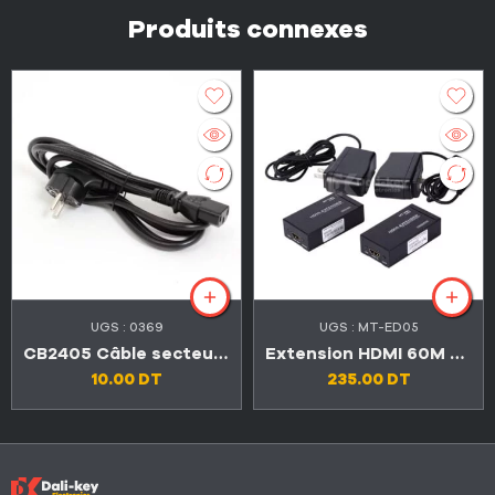
Produits connexes
UGS :
0369
UGS :
MT-ED05
CB2405 Câble secteur avec prise de terre 1,5 m
Extension HDMI 60M via câble LAN RJ45
10.00
DT
235.00
DT