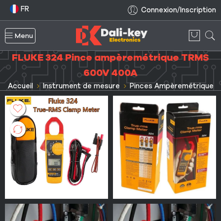
FR
Connexion/Inscription
Menu
FLUKE 324 Pince ampèremétrique TRMS
600V 400A
Accueil
Instrument de mesure
Pinces Ampèremétrique