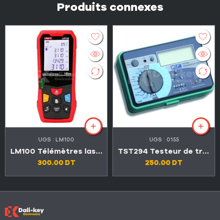
Produits connexes
UGS :
LM100
UGS :
0155
LM100 Télémètres laser professionnels 100 mètres avec niveaux à bulle
TST294 Testeur de transistor
300.00
DT
250.00
DT