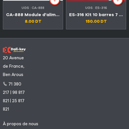
UGS :
CA-888
UGS :
ES-316
CA-888 Module d’alimentation universel TV LED et LCD
ES-316 Kit 10 barres 7 LED TV CONDOR 55″ U55A7300
8.00
DT
150.00
DT
20 Avenue
de France,
Ben Arous
71 380
217 | 98 817
821 | 25 817
821
À propos de nous