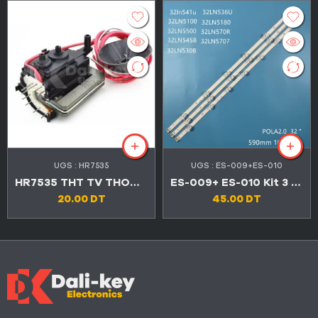
UGS :
HR7535
UGS :
ES-009+ES-010
HR7535 THT TV THOMSON TX
ES-009+ ES-010 Kit 3 barres LED TV LG 32″ 6+7+6 Pola
20.00
DT
45.00
DT