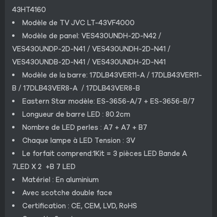
43HT4160
Modèle de TV JVC LT-43VF4000
Modèle de panel: VES430UNDH-2D-N42 /
VES430UNDP-2D-N41 / VES430UNDH-2D-N41 /
VES430UNDB-2D-N41 / VES430UNDH-2D-N41
Modèle de la barre: 17DLB43VER11-A / 17DLB43VER11-
B / 17DLB43VER8-A / 17DLB43VER8-B
Eastern Star modèle: ES-3656-A/7 + ES-3656-B/7
Longueur de barre LED : 80.2cm
Nombre de LED perles : A7 + A7 + B7
Chaque lampe à LED Tension : 3V
Le forfait comprend:1Kit = 3 pièces LED Bande A
7LED X 2 +B 7 LED
Matériel : En aluminium
Avec scotche double face
Certification : CE, CEM, LVD, RoHS