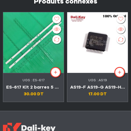
Produits connexes
UGS :
ES-617
UGS :
AS19
ES-617 Kit 2 barres 5 LED 6V TV TCL 32″ 32D3000
AS19-F AS19-G AS19-HG AS19-H1G
30.00
DT
17.00
DT