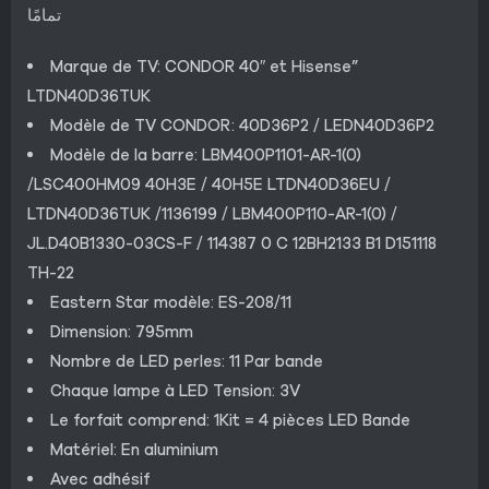
تمامًا
Marque de TV: CONDOR 40″ et Hisense”
LTDN40D36TUK
Modèle de TV CONDOR: 40D36P2 / LEDN40D36P2
Modèle de la barre: LBM400P1101-AR-1(0)
/LSC400HM09 40H3E / 40H5E LTDN40D36EU /
LTDN40D36TUK /1136199 / LBM400P110-AR-1(0) /
JL.D40B1330-03CS-F / 114387 0 C 12BH2133 B1 D151118
TH-22
Eastern Star modèle: ES-208/11
Dimension: 795mm
Nombre de LED perles: 11 Par bande
Chaque lampe à LED Tension: 3V
Le forfait comprend: 1Kit = 4 pièces LED Bande
Matériel: En aluminium
Avec adhésif