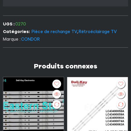
UGS :
0270
Catégories:
Pièce de rechange TV
,
Rétroéclairage TV
Marque :
CONDOR
Produits connexes