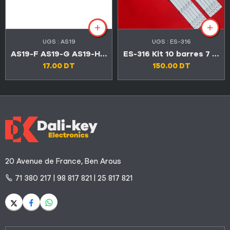
UGS :
AS19
UGS :
ES-316
AS19-F AS19-G AS19-HG AS19-H1G
ES-316 Kit 10 barres 7 LED TV CONDOR 55″ U55A7300
17.00
DT
150.00
DT
20 Avenue de France, Ben Arous
71 380 217 | 98 817 821 | 25 817 821