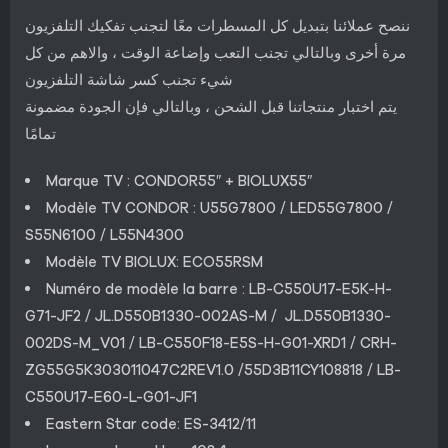
ننصح عملائنا بتبديل كل المسطرات معًا لتجنب تفكيك التلفزيون
مرة أخرى وبالتالي تجنب التعب وإضاعة الوقت ، والاهم من كل
شيء تجنب كسر شاشة التلفزيون
يتم اختبار منتجاتنا قبل الشحن ، وبالتالي فإن الجودة مضمونة
تمامًا
Marque TV : CONDOR55″ + BIOLUX55″
Modèle TV CONDOR : U55G7800 / LED55G7800 /
S55N6100 / L55N4300
Modèle TV BIOLUX: ECO55RSM
Numéro de modèle la barre : LB-C550U17-E5K-H-
G71-JF2 / JL.D550B1330-002AS-M / JL.D550B1330-
002DS-M_V01 / LB-C550F18-E5S-H-G01-XRD1 / CRH-
ZG55G5K303011047C2REV1.0 /55D3B11CY108818 / LB-
C550U17-E60-L-G01-JF1
Eastern Star code: ES-3412/11