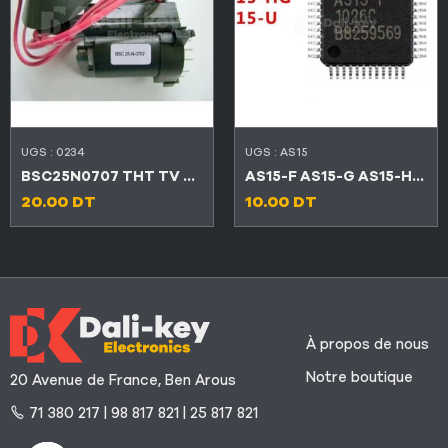
UGS :
0234
UGS :
AS15
BSC25N0707 THT TV LEXUS
AS15-F AS15-G AS15-HF AS15-HG AS15-U
20.00
DT
10.00
DT
À propos de nous
Notre boutique
20 Avenue de France, Ben Arous
71 380 217 | 98 817 821 | 25 817 821