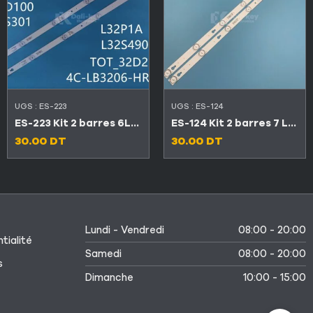
UGS :
ES-223
UGS :
ES-124
ES-223 Kit 2 barres 6LED TV TCL 32″ 32D2900
ES-124 Kit 2 barres 7 LED 6V TCL 32″ 32D2700 / 32D2710
30.00
DT
30.00
DT
Lundi - Vendredi
08:00 - 20:00
tialité
Samedi
08:00 - 20:00
s
Dimanche
10:00 - 15:00