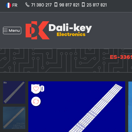
71 380 217
98 817 821
25 817 821
FR
Menu
ES-3369