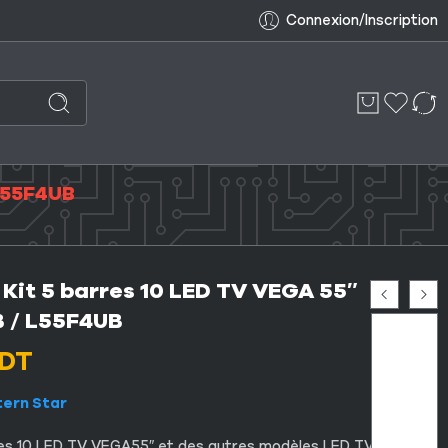
Connexion/Inscription
 L55F4UB
 Kit 5 barres 10 LED TV VEGA 55″
 / L55F4UB
DT
tern Star
res 10 LED TV VEGA55″ et des autres modèles LED TV chinoise.