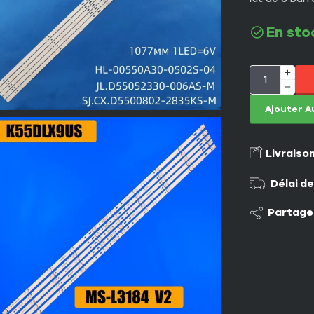
En sto
Ajouter A
Livraiso
Délai de
Partage