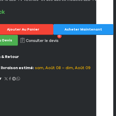
ck
Ajouter Au Panier
Acheter Maintenant
0
u Devis
Consulter le devis
n & Retour
 livraison estimé:
sam, Août 08 – dim, Août 09
r