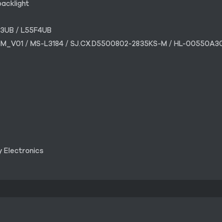
acklight
F3UB / L55F4UB
AS-M_V01 / MS-L3184 / SJ.CX.D5500802-2835KS-M / HL-00550
y Electronics