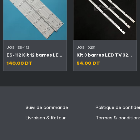
UGS :
ES-112
UGS :
0251
ES-112 Kit 12 barres LED TV CONDOR 55″ 5LED+6LED 3V LED55C4500 / LED55C6600
Kit 3 barres LED TV 32″ 10 LED 3V DLED32DH3101005.B
140.00
DT
54.00
DT
Suivi de commande
Politique de confiden
Livraison & Retour
Termes & condition