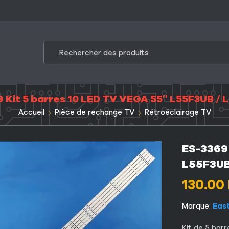
 Kit 5 barres 10 LED TV VEGA 55″ L55F3UB /
Accueil
Pièce de rechange TV
Rétroéclairage TV
ES-3369
L55F3UB
130.00
Marque:
Eas
Kit de 5 bar