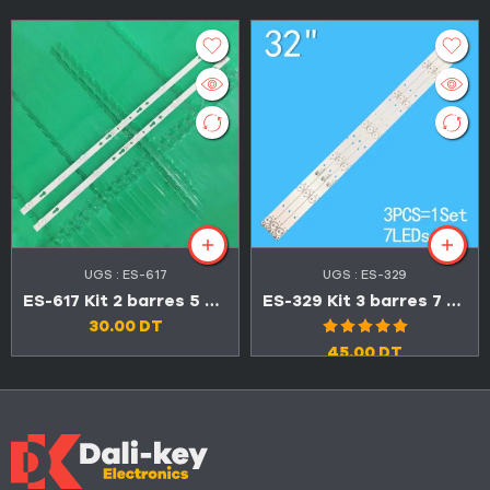
UGS :
ES-617
UGS :
ES-329
ES-617 Kit 2 barres 5 LED 6V TV TCL 32″ 32D3000
ES-329 Kit 3 barres 7 LED 3V TV CONDOR 32″ LEDN32D52
30.00
DT
Note
5.00
45.00
DT
sur 5