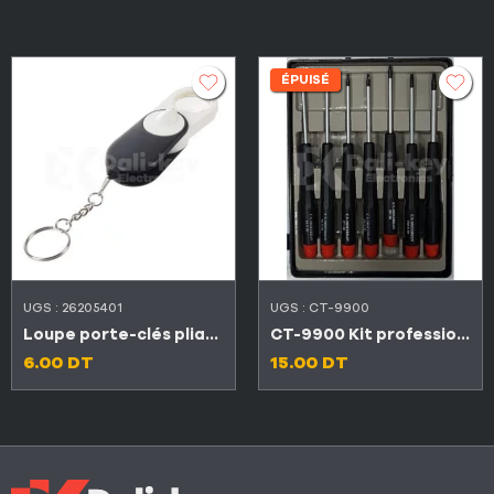
ÉPUISÉ
UGS :
26205401
UGS :
CT-9900
Loupe porte-clés pliante 10X lumineuse LED
CT-9900 Kit professionnel de 7 tournevis
6.00
DT
15.00
DT