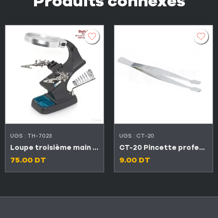
Produits connexes
UGS :
TH-7023
UGS :
CT-20
Loupe troisième main de lumière LED avec support fer a souder
CT-20 Pincette professionnel plate en acier inoxydable
75.00
DT
9.00
DT