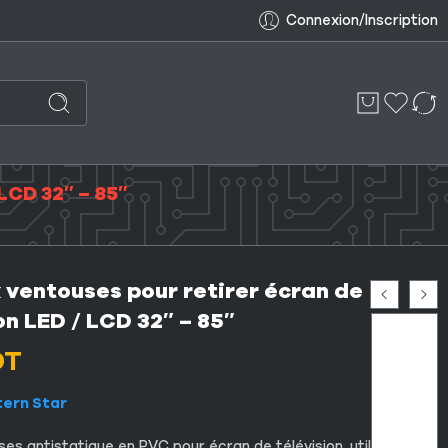
Connexion/Inscription
LCD 32″ – 85″
 ventouses pour retirer écran de
on LED / LCD 32″ – 85″
DT
tern Star
es antistatique en PVC pour écran de télévision, utilisée pour