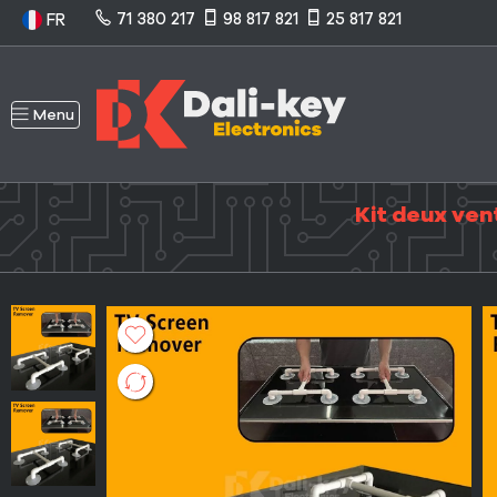
71 380 217
98 817 821
25 817 821
FR
Menu
Kit deux ven