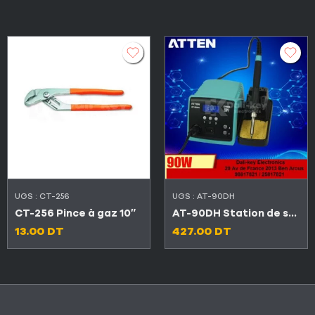
UGS :
CT-256
UGS :
AT-90DH
CT-256 Pince à gaz 10″
AT-90DH Station de soudage professionnelle et intelligente 90W
13.00
DT
427.00
DT