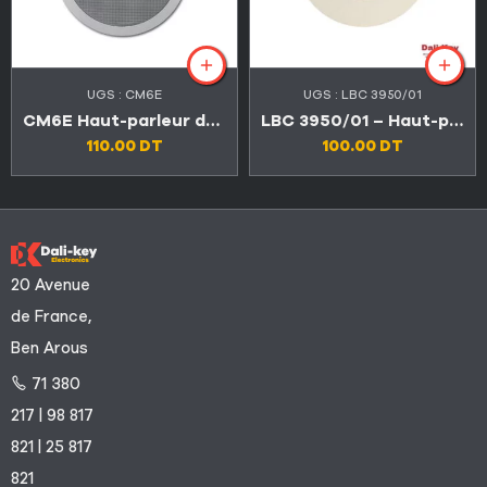
UGS :
CM6E
UGS :
LBC 3950/01
CM6E Haut-parleur de plafond à double cône 6,5″
LBC 3950/01 – Haut-parleur de plafond étanche (IPx4)
110.00
DT
100.00
DT
20 Avenue
de France,
Ben Arous
71 380
217 | 98 817
821 | 25 817
821