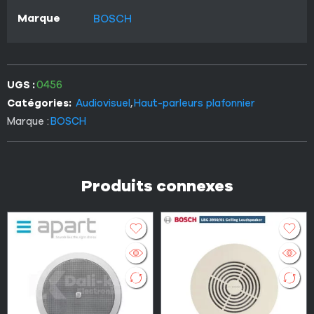
Marque
BOSCH
UGS :
0456
Catégories:
Audiovisuel
,
Haut-parleurs plafonnier
Marque :
BOSCH
Produits connexes