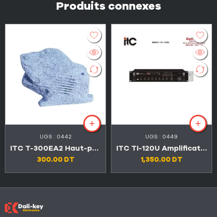
Produits connexes
UGS :
0442
UGS :
0449
ITC T-300EA2 Haut-parleur de Jardin étanche en forme de rock 30W
ITC TI-120U Amplificateur mélangeur USB/EQ 120W 3 entrées microphones
300.00
DT
1,350.00
DT