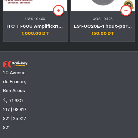
UGS :
0450
UGS :
0426
ITC TI-60U Amplificateur mélangeur USB/EQ 60W 3 entrées microphones
LS1-UC20E-1 haut-parleur sphérique suspendu de 20 W
1,000.00
DT
150.00
DT
20 Avenue
de France,
Ben Arous
71 380
217 | 98 817
821 | 25 817
821