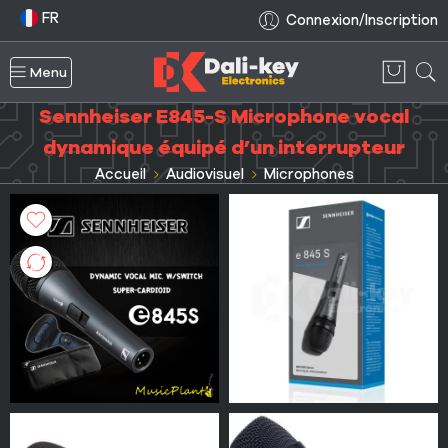
FR
Connexion/Inscription
Menu
Sennheiser E845-S Microphone vocal
dynamique équipé d’un interrupteur
Accueil
Audiovisuel
Microphones