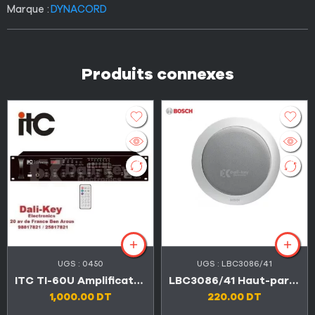
Marque :
DYNACORD
Produits connexes
UGS :
0450
UGS :
LBC3086/41
ITC TI-60U Amplificateur mélangeur USB/EQ 60W 3 entrées microphones
LBC3086/41 Haut-parleur de plafond 9W avec dôme anti-feu métallique
1,000.00
DT
220.00
DT