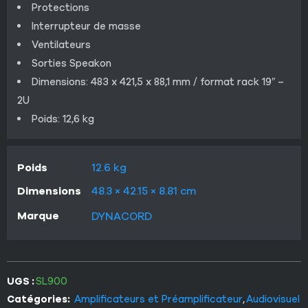
Protections
Interrupteur de masse
Ventilateurs
Sorties Speakon
Dimensions: 483 x 421,5 x 88,1 mm / format rack 19″ –
2U
Poids: 12,6 kg
Poids
12.6 kg
Dimensions
48.3 × 42.15 × 8.81 cm
Marque
DYNACORD
UGS :
SL900
Catégories:
Amplificateurs et Préamplificateur
,
Audiovisuel