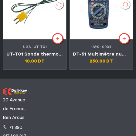
UGS :
UT-T01
UGS :
0034
UT-T01 Sonde thermocouple -40°C -260°C
DT-51 Multimètre numérique 6en1 avec mesure de l’environnement
10.00
DT
250.00
DT
20 Avenue
de France,
Ben Arous
71 380