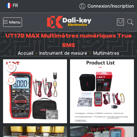
FR
Connexion/Inscription
Menu
UT17B MAX Multimètres numériques True
RMS
Accueil
Instrument de mesure
Multimètres