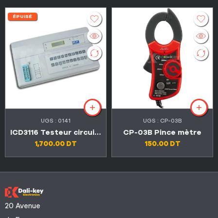
ÉPUISÉ
UGS :
0141
UGS :
CP-03B
ICD3116 Testeur circuit intégré
CP-03B Pince mètre
1,700.00
DT
150.00
DT
20 Avenue