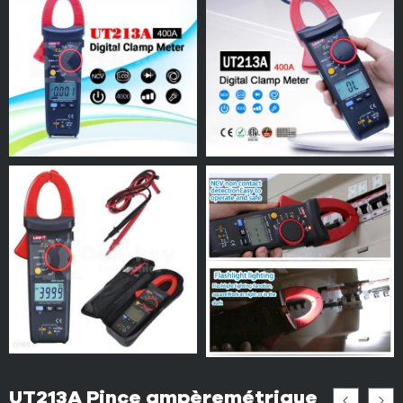
UT213A Pince ampèremétrique