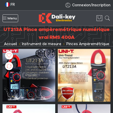
FR
Connexion/Inscription
Menu
UT213A Pince ampèremétrique numérique
vrai RMS 400A
Accueil
Instrument de mesure
Pinces Ampèremétrique