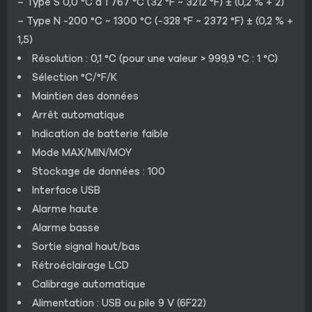
– Type S 0,0 °C à 1 767 °C (32 °F ~ 3212 °F) ± (0,2 % + 2)
– Type N -200 °C ~ 1300 °C (-328 °F ~ 2372 °F) ± (0,2 % +
1,5)
Résolution : 0,1 °C (pour une valeur > 999,9 °C : 1 °C)
Sélection °C/°F/K
Maintien des données
Arrêt automatique
Indication de batterie faible
Mode MAX/MIN/MOY
Stockage de données : 100
Interface USB
Alarme haute
Alarme basse
Sortie signal haut/bas
Rétroéclairage LCD
Calibrage automatique
Alimentation : USB ou pile 9 V (6F22)