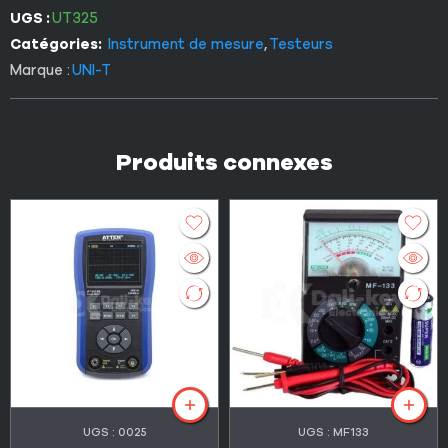
UGS :
UT325
Catégories:
Instrument de mesure
,
Testeurs
Marque :
UNI-T
Produits connexes
UGS :
0025
UGS :
MF133