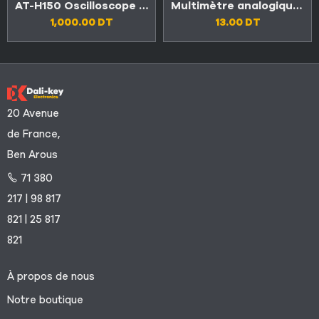
AT-H150 Oscilloscope numérique portable de haute qualité
Multimètre analogique de poche
1,000.00
DT
13.00
DT
20 Avenue
de France,
Ben Arous
71 380
217 | 98 817
821 | 25 817
821
À propos de nous
Notre boutique