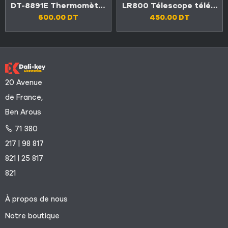
DT-8891E Thermomètre à thermocouple professionnel
LR800 Télescope télémètre laser 800 mètres
600.00
DT
450.00
DT
20 Avenue
de France,
Ben Arous
71 380
217 | 98 817
821 | 25 817
821
À propos de nous
Notre boutique