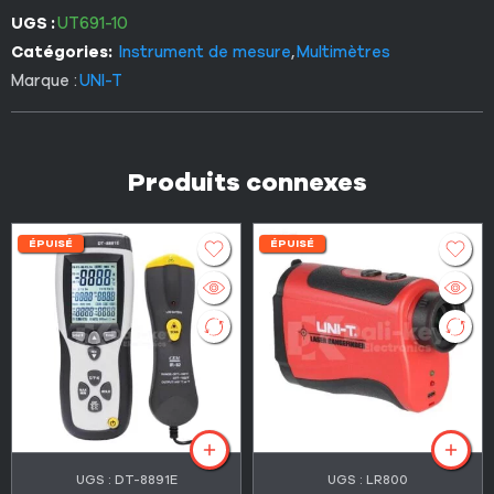
UGS :
UT691-10
Catégories:
Instrument de mesure
,
Multimètres
Marque :
UNI-T
Produits connexes
ÉPUISÉ
ÉPUISÉ
UGS :
DT-8891E
UGS :
LR800