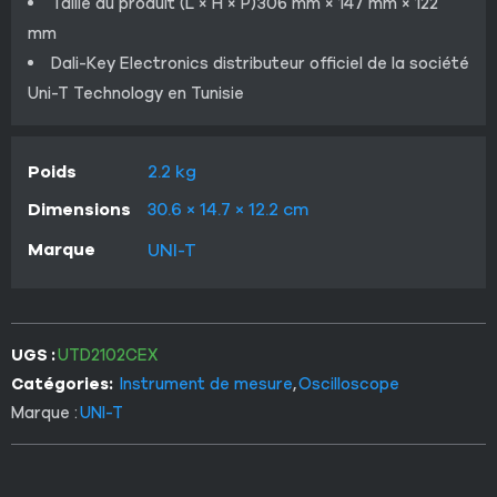
Taille du produit (L × H × P)306 mm × 147 mm × 122
mm
Dali-Key Electronics distributeur officiel de la société
Uni-T Technology en Tunisie
Poids
2.2 kg
Dimensions
30.6 × 14.7 × 12.2 cm
Marque
UNI-T
UGS :
UTD2102CEX
Catégories:
Instrument de mesure
,
Oscilloscope
Marque :
UNI-T