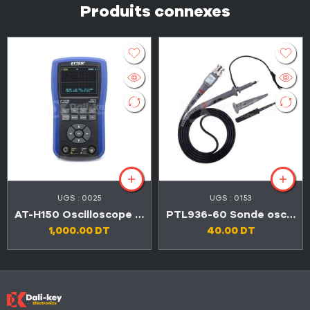
Produits connexes
UGS :
0025
UGS :
0153
AT-H150 Oscilloscope numérique portable de haute qualité
PTL936-60 Sonde oscilloscope
1,000.00
DT
40.00
DT