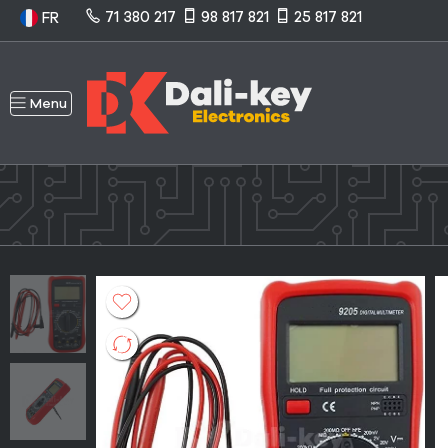
71 380 217
98 817 821
25 817 821
FR
Menu