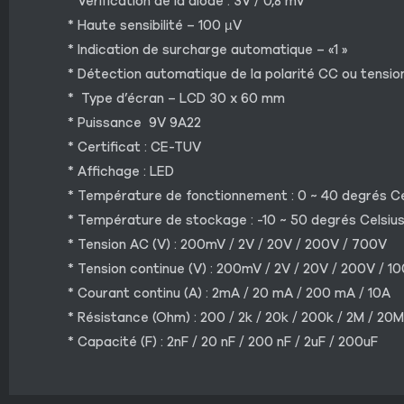
* Vérification de la diode : 3V / 0,8 mV
* Haute sensibilité – 100 µV
* Indication de surcharge automatique – «1 »
* Détection automatique de la polarité CC ou tension
* Type d’écran – LCD 30 x 60 mm
* Puissance 9V 9A22
* Certificat : CE-TUV
* Affichage : LED
* Température de fonctionnement : 0 ~ 40 degrés Ce
* Température de stockage : -10 ~ 50 degrés Celsiu
* Tension AC (V) : 200mV / 2V / 20V / 200V / 700V
* Tension continue (V) : 200mV / 2V / 20V / 200V / 1
* Courant continu (A) : 2mA / 20 mA / 200 mA / 10A
* Résistance (Ohm) : 200 / 2k / 20k / 200k / 2M / 20
* Capacité (F) : 2nF / 20 nF / 200 nF / 2uF / 200uF