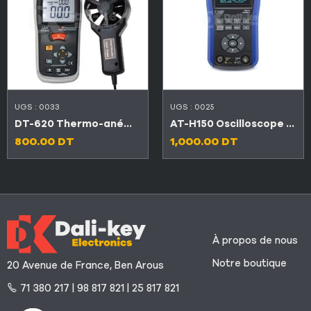
UGS :
0033
UGS :
0025
DT-620 Thermo-anémomètre CFM / CMM avec thermomètre à infrarouge
AT-H150 Oscilloscope numérique portable de haute qualité
800.00
DT
1,000.00
DT
À propos de nous
Notre boutique
20 Avenue de France, Ben Arous
71 380 217 | 98 817 821 | 25 817 821