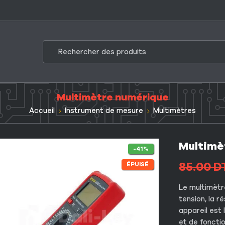
Multimètre numérique
Accueil
Instrument de mesure
Multimètres
Multimè
-41%
85.00
D
ÉPUISÉ
Le
multimètr
tension, la r
appareil est 
et de fonctio