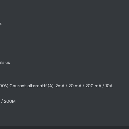
.
lsius
s
000V; Courant alternatif (A): 2mA / 20 mA / 200 mA / 10A
M / 200M