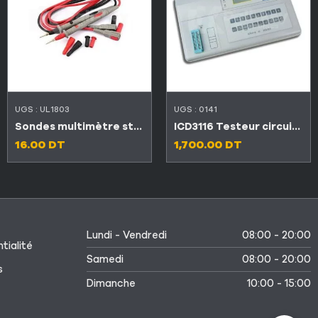
UGS :
UL1803
UGS :
0141
Sondes multimètre standard & amp professionnelle
ICD3116 Testeur circuit intégré
16.00
DT
1,700.00
DT
Lundi - Vendredi
08:00 - 20:00
tialité
Samedi
08:00 - 20:00
s
Dimanche
10:00 - 15:00