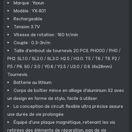
Marque : Yaxun
Modèle : YX-801
Rechargeable
Tension 3.7V
Vitesse de rotation : 160 tr/min
Couple : 0.3-3n/m
Taille d’embout de tournevis 20 PCS. PH000 / PH0 /
PH2. SL1.0 / SL2.0 / SL3.0. H2.5 / H3.0. T5 / T6 / T8. P2 /
P5 / P6. S0 / 3.0 / Y0.6 / Y2.5 / U3.0 / 0.8. (4x28mm)
Tournevis.
Batterie au lithium
Corps de boîtier mince en alliage d’aluminium S2 avec
un design en forme de stylo, facile à utiliser.
La conception de circuit flexible ultra précise assure
une durée de vie prolongée.
Équipé d’une plaque magnétique, retenant les vis
retirées des éléments de réparation, pas de vis