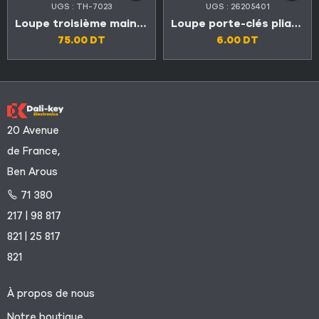
UGS :
TH-7023
UGS :
26205401
Loupe troisième main de lumière LED avec support fer a souder
Loupe porte-clés pliante 10X lumineuse LED
75.00
DT
6.00
DT
20 Avenue
de France,
Ben Arous
71 380
217 | 98 817
821 | 25 817
821
À propos de nous
Notre boutique