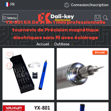
FR
Connexion/Inscription
Menu
YX-801 Kit De 21 En 1 mini professionnelle
tournevis de Précision magnétique
électriques sans fil avec éclairage
Accueil
Outillage
Kit tournevis de précision et outils ouverture smartphone
ÉPUISÉ