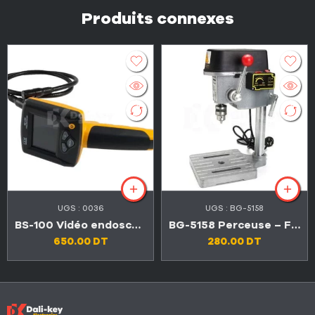
Produits connexes
UGS :
0036
UGS :
BG-5158
BS-100 Vidéo endoscope avec haute résolution pixel 960X240 LCD 3″
BG-5158 Perceuse – Fraiseuse 240 W 16000rpm
650.00
DT
280.00
DT