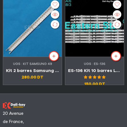
UGS :
KIT SAMSUNG 49
UGS :
ES-136
Kit 2 barres Samsung 49″ 31 LED 3V V6LF_490SFA_LED31 + V6LF_490SFB_LED31 (Original الاصلي)
ES-136 Kit 10 barres LED TV Samsung 40″ A 6LED + B 3LED
280.00
DT
Note
5.00
150.00
DT
sur 5
20 Avenue
de France,