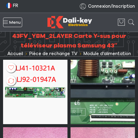
FR
Connexion/Inscription
Menu
43FV_YBM_2LAYER Carte Y-sus pour
téléviseur plasma Samsung 43″
Accueil
Pièce de rechange TV
Module d’alimentation