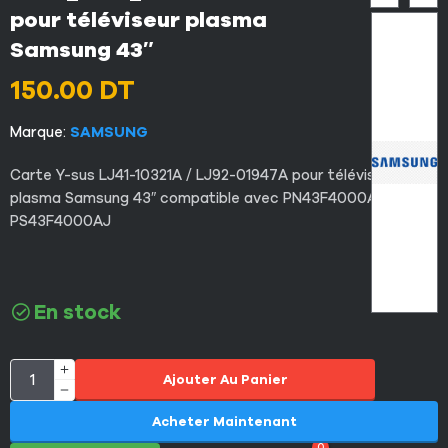
pour téléviseur plasma
Samsung 43″
150.00
DT
Marque:
SAMSUNG
Carte Y-sus LJ41-10321A / LJ92-01947A pour téléviseur
plasma Samsung 43″ compatible avec PN43F4000AR /
PS43F4000AJ
En stock
Ajouter Au Panier
Acheter Maintenant
0