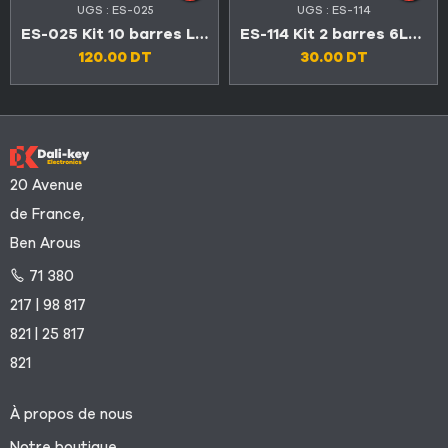
UGS :
ES-025
UGS :
ES-114
ES-025 Kit 10 barres LED TV LG 42″ série LA et LN
ES-114 Kit 2 barres 6LED 3V BIOLUX LED32D1510 / SABA SBL32D1620
120.00
DT
30.00
DT
20 Avenue
de France,
Ben Arous
71 380
217 | 98 817
821 | 25 817
821
À propos de nous
Notre boutique