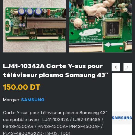
LJ41-10342A Carte Y-sus pour
téléviseur plasma Samsung 43″
150.00
DT
Marque:
SAMSUNG
Carte Y-sus pour téléviseur plasma Samsung 43″
compatible avec LJ41-10342A / LJ92-01948A /
PS43F4500AR / PN43F4500AF PN43F4500AF /
PL43F4900AGXZD-TS-02, TD01