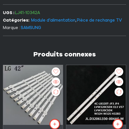
UGS :
LJ41-10342A
Catégories:
Module d’alimentation
,
Pièce de rechange TV
Marque :
SAMSUNG
Produits connexes