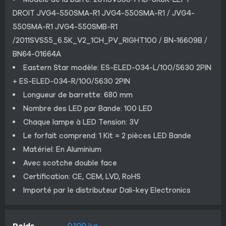
DROIT JVG4-550SMA-R1 JVG4-550SMA-R1 / JVG4-
550SMA-R1 JVG4-550SMB-R1
/2011SVS55_6.5K_V2_1CH_PV_RIGHT100 / BN-16609B /
BN64-01664A
Eastern Star modèle: ES-ELED-034-L/100/5630 2PIN
+ ES-ELED-034-R/100/5630 2PIN
Longueur de barrette: 680 mm
Nombre des LED par Bande: 100 LED
Chaque lampe à LED Tension: 3V
Le forfait comprend: 1 Kit = 2 pièces LED Bande
Matériel: En Aluminium
Avec scotche double face
Certification: CE, CEM, LVD, RoHS
Importé par le distributeur Dali-key Electronics
Poids
0.100 kg