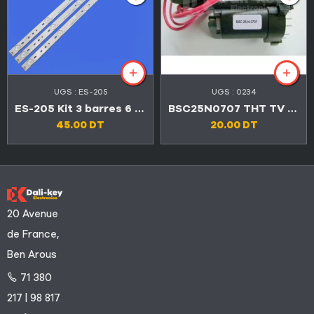
UGS :
ES-205
UGS :
0234
ES-205 Kit 3 barres 6 LED 3V TV CONDOR 32″ LED32C4500
BSC25N0707 THT TV LEXUS
45.00
DT
20.00
DT
20 Avenue
de France,
Ben Arous
71 380
217 | 98 817