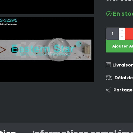
En sto
Ajouter A
Livraiso
Délai de
Partage