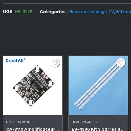
UGS :
ES-3229
Catégories:
Pièce de rechange TV
,
Rétroé
UGS :
CA-3110
UGS :
ES-4386
CA-3110 Amplificateur carte audio 2×15 W stéréo 8-24 V
ES-4386 Kit 3 barres 8 LED 3V TV FALCON 32″ FL-32N67D