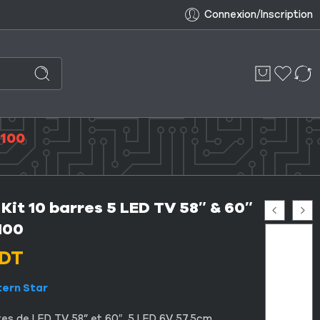
Connexion/Inscription
1100
Kit 10 barres 5 LED TV 58″ & 60″
100
DT
tern Star
res
de
LED
TV
58” et 60″ 5 LED 6V 57.5cm