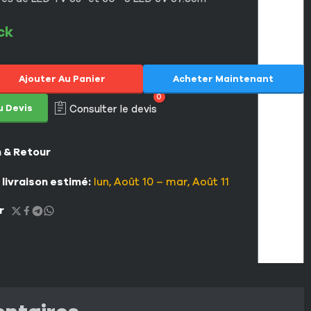
ck
Ajouter Au Panier
Acheter Maintenant
0
u Devis
Consulter le devis
n & Retour
 livraison estimé:
lun, Août 10 – mar, Août 11
r