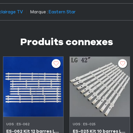
clairage TV
Marque :
Eastern Star
Produits connexes
UGS :
ES-062
UGS :
ES-025
ES-062 Kit 12 barres LED LG 47″ Série LN
ES-025 Kit 10 barres LED TV LG 42″ série LA et LN