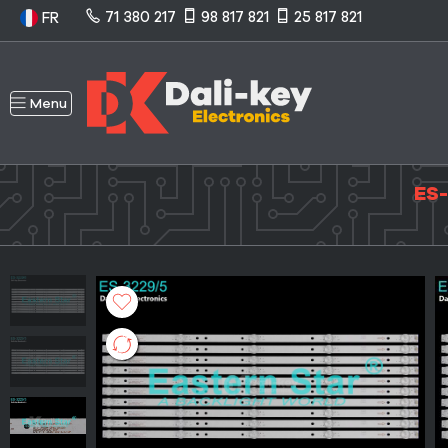
71 380 217
98 817 821
25 817 821
FR
Menu
ES-