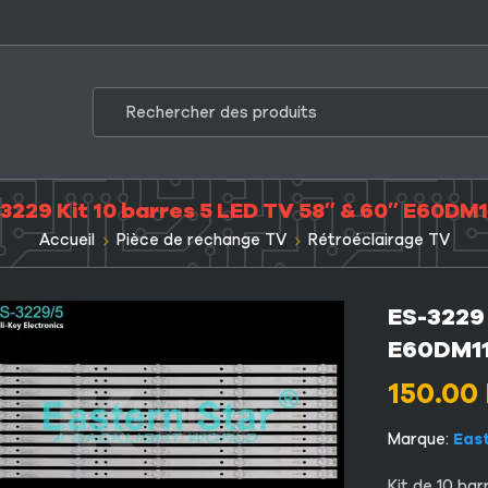
3229 Kit 10 barres 5 LED TV 58″ & 60″ E60DM
Accueil
Pièce de rechange TV
Rétroéclairage TV
ES-3229 
E60DM1
150.00
Marque:
Eas
Kit
de 10 b
ar