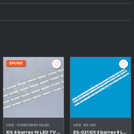
ÉPUISÉ
UGS :
CONDOR43 10LED.
UGS :
ES-021
Kit 4 barres 10 LED TV 43″ 6V
ES-021 Kit 3 barres 8 LED TV SONY 32″