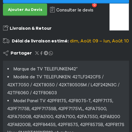
0
Ajouter Au Devis
Consulter le devis
Livraison & Retour
Délai de livraison estimé:
dim, Août 09 – lun, Août 10
Partager
Marque de TV TELEFUNKEN42″
Modèle de TV TELEFUNKEN: 42TLF242CFS /
42XT7050 / 42XT8050 / 42XT8050SM / L42F242N3C /
42TF6060 / 42TF80603
Model Panel TV: 42PF8175, 42F8075-T, 42PF7175,
42PF7175B, 42PF7175SB, 42PF7175VL, 42FA7500,
42FA7500B, 42FA5100, 42FA7100, 42FA7550, 42FA8200
42FA8200B, 42PF8445S, 42PF8575, 42PF8575B, 42PF817S