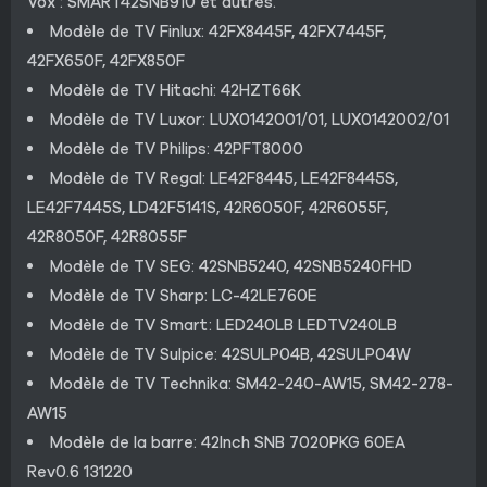
Vox : SMART42SNB910 et autres.
Modèle de TV Finlux: 42FX8445F, 42FX7445F,
42FX650F, 42FX850F
Modèle de TV Hitachi: 42HZT66K
Modèle de TV Luxor: LUX0142001/01, LUX0142002/01
Modèle de TV Philips: 42PFT8000
Modèle de TV Regal: LE42F8445, LE42F8445S,
LE42F7445S, LD42F5141S, 42R6050F, 42R6055F,
42R8050F, 42R8055F
Modèle de TV SEG: 42SNB5240, 42SNB5240FHD
Modèle de TV Sharp: LC-42LE760E
Modèle de TV Smart: LED240LB LEDTV240LB
Modèle de TV Sulpice: 42SULP04B, 42SULP04W
Modèle de TV Technika: SM42-240-AW15, SM42-278-
AW15
Modèle de la barre: 42Inch SNB 7020PKG 60EA
Rev0.6 131220