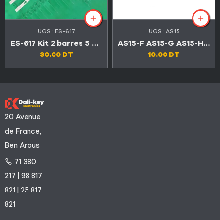
UGS :
ES-617
UGS :
AS15
ES-617 Kit 2 barres 5 LED 6V TV TCL 32″ 32D3000
AS15-F AS15-G AS15-HF AS15-HG AS15-U
30.00
DT
10.00
DT
20 Avenue
de France,
Ben Arous
71 380
217 | 98 817
821 | 25 817
821