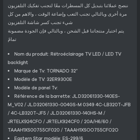
ننصح عملائنا بتبديل كل المسطرات معًا لتجنب تفكيك التلفزيون
مرة أخرى وبالتالي تجنب التعب وإضاعة الوقت ، والاهم من كل
شيء تجنب كسر شاشة التلفزيون
يتم اختبار منتجاتنا قبل الشحن ، وبالتالي فإن الجودة مضمونة
تمامً
Nom du produit: Rétroéclairage TV LED / LED TV
backlight
Marque de Tv: TORNADO 32″
Modèle de TV: 32ER9300E
Modèle de panel Tv:
Référence de la barrette: JL.D32061330-140ES-
M_V02 / JL.D32061330-004GS-M 0349 4C-LB320T-JFB
/ 4C-LB320T-JF5 / JL.D32061330-140HS-M /
JRTELK924CFO / JRTELK924CF0 / 20A/H6/60 /
TAAAH1XS00755CF020 / TAAAH1XSOO755CFO2O
Eastern Star modèle: ES-299/6