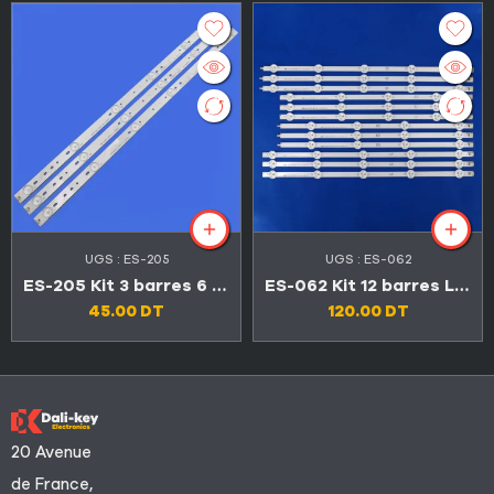
UGS :
ES-205
UGS :
ES-062
ES-205 Kit 3 barres 6 LED 3V TV CONDOR 32″ LED32C4500
ES-062 Kit 12 barres LED LG 47″ Série LN
45.00
DT
120.00
DT
20 Avenue
de France,