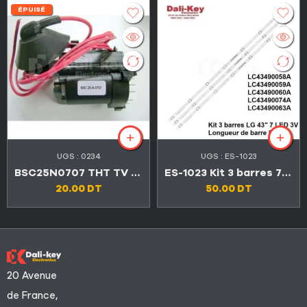
ÉPUISÉ
UGS :
0234
UGS :
ES-1023
BSC25N0707 THT TV LEXUS
ES-1023 Kit 3 barres 7 LED 3V TV LG 43″
20.00
DT
50.00
DT
20 Avenue
de France,