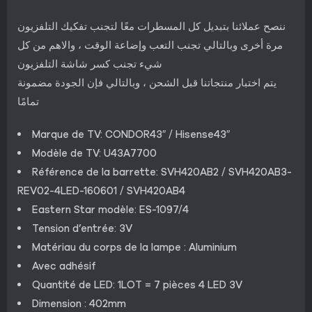
ننصح عملائنا بتبديل كل المسطرات معًا لتجنب تفكيك التلفزيون
مرة أخرى وبالتالي تجنب التعب وإضاعة الوقت ، والاهم من كل
شيء تجنب كسر شاشة التلفزيون
يتم اختبار منتجاتنا قبل الشحن ، وبالتالي فإن الجودة مضمونة
تمامًا
Marque de TV: CONDOR43″ / Hisense43″
Modèle de TV: U43A7700
Référence de la barrette: SVH420AB2 / SVH420AB3-
REV02-4LED-160601 / SVH420AB4
Eastern Star modèle: ES-1097/4
Tension d’entrée: 3V
Matériau du corps de la lampe : Aluminium
Avec adhésif
Quantité de LED: 1LOT = 7 pièces 4 LED 3V
Dimension : 402mm