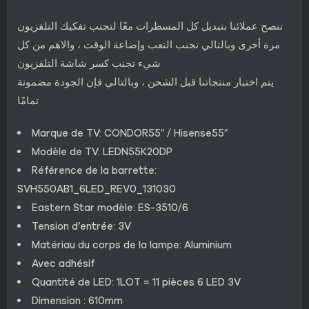
ننصح عملائنا بتبديل كل المسطرات معًا لتجنب تفكيك التلفزيون
مرة أخرى وبالتالي تجنب التعب وإضاعة الوقت ، والاهم من كل
شيء تجنب كسر شاشة التلفزيون
يتم اختبار منتجاتنا قبل الشحن ، وبالتالي فإن الجودة مضمونة
تمامًا
Marque de TV: CONDOR55″ / Hisense55″
Modèle de TV: LEDN55K20DP
Référence de la barrette:
SVH550AB1_6LED_REV0_131030
Eastern Star modèle: ES-3510/6
Tension d’entrée: 3V
Matériau du corps de la lampe: Aluminium
Avec adhésif
Quantité de LED: 1LOT = 11 pièces 6 LED 3V
Dimension : 610mm