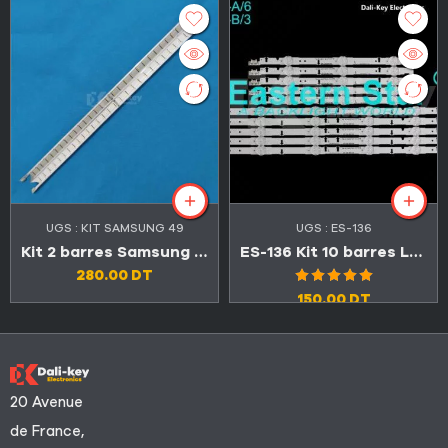
UGS :
KIT SAMSUNG 49
UGS :
ES-136
Kit 2 barres Samsung 49″ 31 LED 3V V6LF_490SFA_LED31 + V6LF_490SFB_LED31 (Original الاصلي)
ES-136 Kit 10 barres LED TV Samsung 40″ A 6LED + B 3LED
280.00
DT
Note
5.00
150.00
DT
sur 5
20 Avenue
de France,