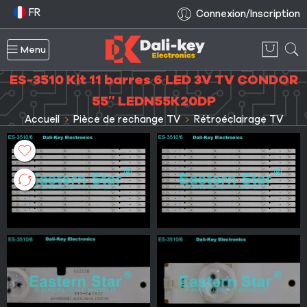
FR
Connexion/Inscription
Menu
ES-3510 Kit 11 barres 6 LED 3V TV CONDOR
55″ LEDN55K20DP
Accueil
Pièce de rechange TV
Rétroéclairage TV