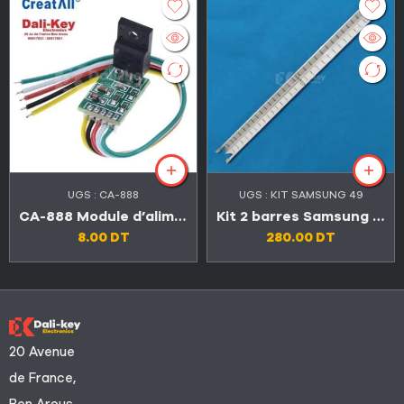
UGS :
CA-888
UGS :
KIT SAMSUNG 49
CA-888 Module d’alimentation universel TV LED et LCD
Kit 2 barres Samsung 49″ 31 LED 3V V6LF_490SFA_LED31 + V6LF_490SFB_LED31 (Original الاصلي)
8.00
DT
280.00
DT
20 Avenue
de France,